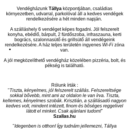
Vendégházunk
Tállya
központjában, családias
környezetben, udvarral, parkolóval áll a kedves vendégek
rendelkezésére a hét minden napján.
A szálláshely 6 vendéget képes fogadni. Jól felszerelt
konyha, ebédlő, bárpult, 2 fürdőszoba, infraszauna, kerti
bogrács, szalonnasütő és grillsütő áll vendégeink
rendelkezésére. A ház teljes területén ingyenes
Wi-Fi
zóna
van.
A jól megközelíthető vendégház közelében pizzéria, bolt, és
pékség is található.
Rólunk írták :
"
Tiszta, kényelmes, jól felszerelt szállás. Felszereltsége
sokkal bővebb, mint ami az oldalon le van írva. Tiszta,
kellemes, kényelmes szobák. Krisztián, a szállásadó nagyon
kedves volt, mindent intézett, finom és bőséges reggelivel
látott el minket. Csak ajánlani tudom!
"
Szallas.hu
"
Idegenben is otthon! Így tudnám jellemezni, Tállya